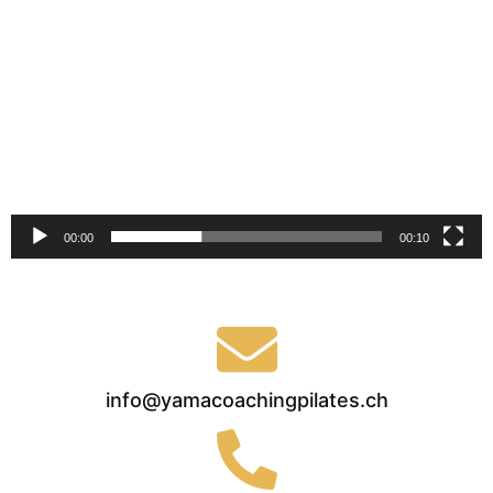
Lecteur
vidéo
00:00
00:10
info@yamacoachingpilates.ch